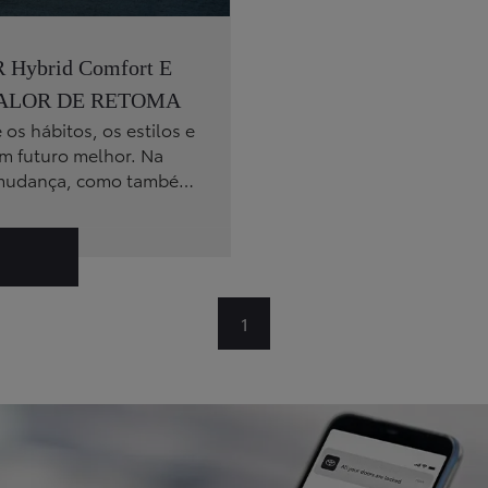
Hybrid Comfort E
VALOR DE RETOMA
s hábitos, os estilos e
um futuro melhor. Na
a mudança, como também
 Sobretudo, quem muda
yota.
1