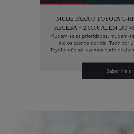
MUDE PARA O TOYOTA C-HR 
RECEBA + 2.000€ ALÉM DO 
Mudam-se as prioridades, mudam-se o
até os planos de vida. Tudo por 
Toyota, não só fazemos parte dest
valorizamos quem escolhe mudar.
para um híbrido To
Saber Mais